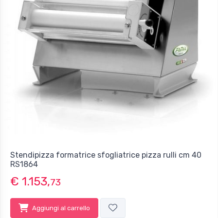
Stendipizza formatrice sfogliatrice pizza rulli cm 40
RS1864
€ 1.153,
73
Aggiungi al carrello