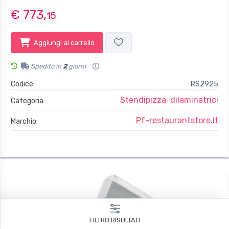
€ 773,
15
Aggiungi al carrello
Spedito in
2
giorni
Codice:
RS2925
Stendipizza-dilaminatrici
Categoria:
Pf-restaurantstore.it
Marchio:
FILTRO RISULTATI