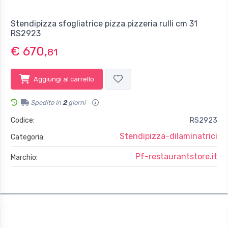
Stendipizza sfogliatrice pizza pizzeria rulli cm 31
RS2923
€ 670,
81
Aggiungi al carrello
Spedito in
2
giorni
Codice:
RS2923
Stendipizza-dilaminatrici
Categoria:
Pf-restaurantstore.it
Marchio: