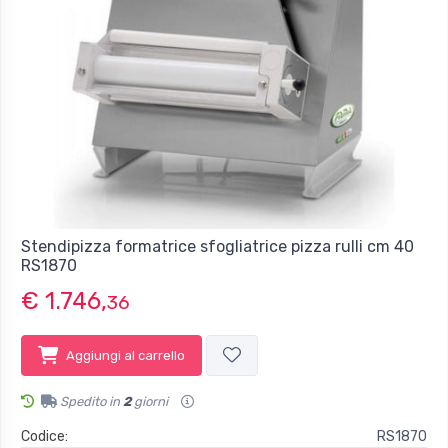
Stendipizza formatrice sfogliatrice pizza rulli cm 40
RS1870
€ 1.746,
36
Aggiungi al carrello
Spedito in
2
giorni
Codice:
RS1870