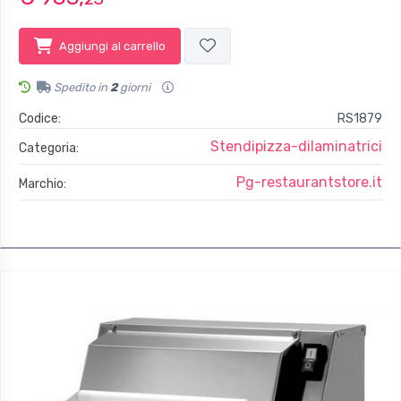
Aggiungi al carrello
Spedito in
2
giorni
Codice:
RS1879
Stendipizza-dilaminatrici
Categoria:
Pg-restaurantstore.it
Marchio: