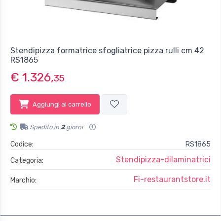
Stendipizza formatrice sfogliatrice pizza rulli cm 42
RS1865
€ 1.326,
35
Aggiungi al carrello
Spedito in
2
giorni
Codice:
RS1865
Stendipizza-dilaminatrici
Categoria:
Fi-restaurantstore.it
Marchio: