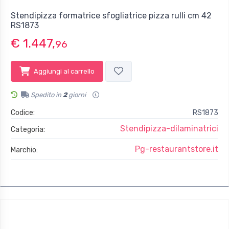
Stendipizza formatrice sfogliatrice pizza rulli cm 42
RS1873
€ 1.447,
96
Aggiungi al carrello
Spedito in
2
giorni
Codice:
RS1873
Stendipizza-dilaminatrici
Categoria:
Pg-restaurantstore.it
Marchio: