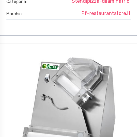
Stendipizza-dilaminatrici
Categoria:
Pf-restaurantstore.it
Marchio: