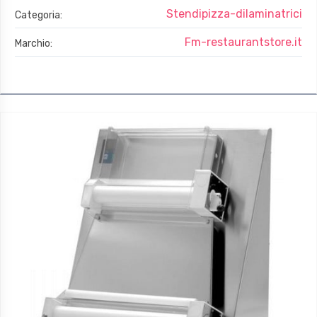
Stendipizza-dilaminatrici
Categoria:
Fm-restaurantstore.it
Marchio: