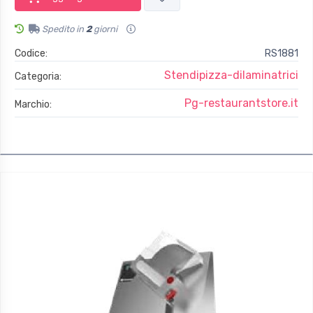
Spedito in
2
giorni
Codice:
RS1881
Stendipizza-dilaminatrici
Categoria:
Pg-restaurantstore.it
Marchio: