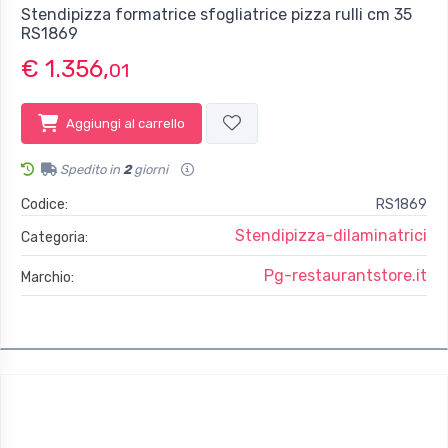
Stendipizza formatrice sfogliatrice pizza rulli cm 35
RS1869
€ 1.356,
01
Aggiungi al carrello
Spedito in
2
giorni
Codice:
RS1869
Stendipizza-dilaminatrici
Categoria:
Pg-restaurantstore.it
Marchio: