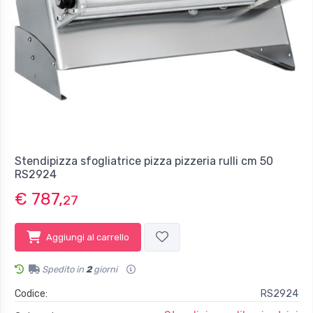
Stendipizza sfogliatrice pizza pizzeria rulli cm 50
RS2924
€ 787,
27
Aggiungi al carrello
Spedito in
2
giorni
Codice:
RS2924