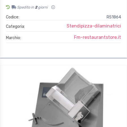
Spedito in
2
giorni
Codice:
RS1864
Stendipizza-dilaminatrici
Categoria:
Fm-restaurantstore.it
Marchio: