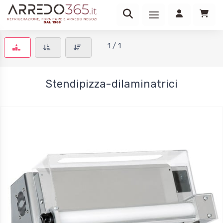
1 / 1
Stendipizza-dilaminatrici