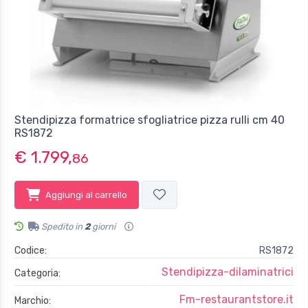
Stendipizza formatrice sfogliatrice pizza rulli cm 40
RS1872
€ 1.799,
86
Aggiungi al carrello
Spedito in
2
giorni
Codice:
RS1872
Stendipizza-dilaminatrici
Categoria:
Fm-restaurantstore.it
Marchio: