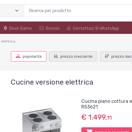
Dove Siamo
Scrivici
Contattaci Si WhatsApp
 elettrica
popolarità
prezzo crescente
prezzo dec
Cucine versione elettrica
Cucina piano cottura 
RS3621
€ 1.499,
11