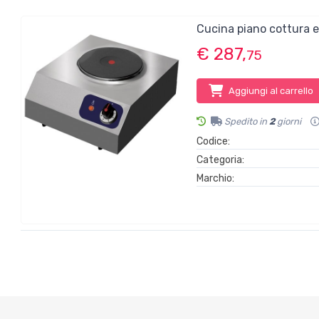
Cucina piano cottura 
€ 287,
75
Aggiungi al carrello
Spedito in
2
giorni
Codice:
Categoria:
Marchio: