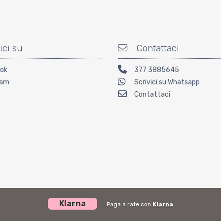
ici su
Contattaci
ok
377 3885645
ram
Scrivici su Whatsapp
Contattaci
Klarna
Paga a rate con
Klarna