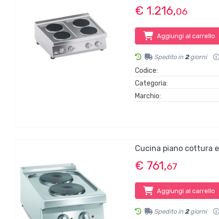
€ 1.216,
06
Aggiungi al carrello
Spedito in
2
giorni
Codice:
Categoria:
Marchio:
Cucina piano cottura 
€ 761,
67
Aggiungi al carrello
Spedito in
2
giorni