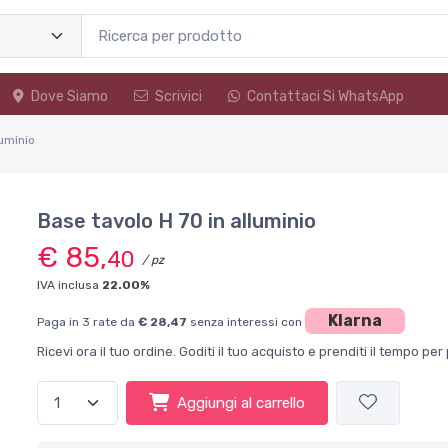
Dove Siamo
Scrivici
Contattaci Si WhatsApp
luminio
Base tavolo H 70 in alluminio
€ 85,
40
/ pz
IVA inclusa
22.00%
Klarna
Paga in 3 rate da
€ 28,47
senza interessi con
Ricevi ora il tuo ordine. Goditi il tuo acquisto e prenditi il tempo p
Aggiungi al carrello