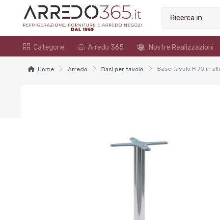
Categorie
Arredo 365
Nostre Realizzazioni
Base tavolo H 70 in al
Home
Arredo
Basi per tavolo