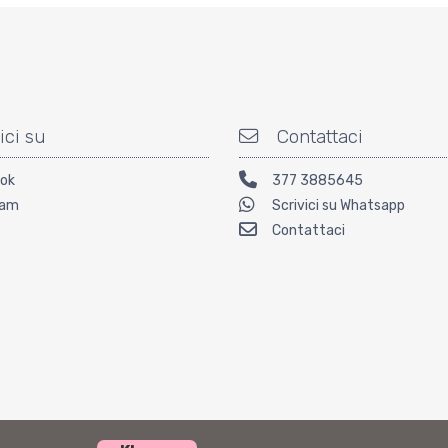
ici su
Contattaci
ok
377 3885645
ram
Scrivici su Whatsapp
Contattaci