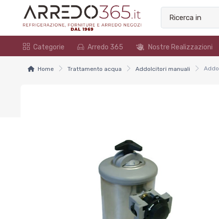
Categorie
Arredo 365
Nostre Realizzazioni
Home
Trattamento acqua
Addolcitori manuali