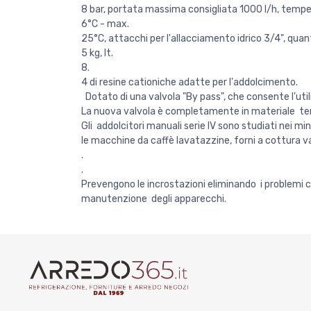
8 bar, portata massima consigliata 1000 l/h, temp
6°C - max.
25°C, attacchi per l'allacciamento idrico 3/4", quant
5 kg, lt.
8.
4 di resine cationiche adatte per l'addolcimento.
Dotato di una valvola "By pass", che consente l'uti
La nuova valvola è completamente in materiale term
Gli addolcitori manuali serie IV sono studiati nei m
le macchine da caffè lavatazzine, forni a cottura va
.
.
Prevengono le incrostazioni eliminando i problemi cau
manutenzione degli apparecchi.