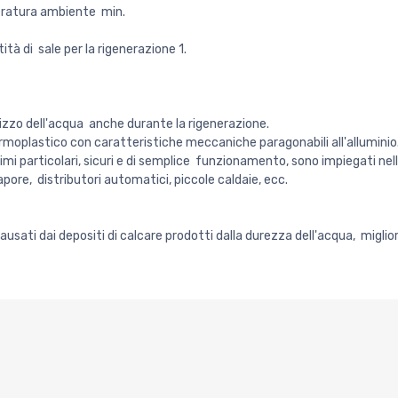
eratura ambiente min.
ità di sale per la rigenerazione 1.
lizzo dell'acqua anche durante la rigenerazione.
oplastico con caratteristiche meccaniche paragonabili all'alluminio
inimi particolari, sicuri e di semplice funzionamento, sono impiegati n
pore, distributori automatici, piccole caldaie, ecc.
sati dai depositi di calcare prodotti dalla durezza dell'acqua, migliora