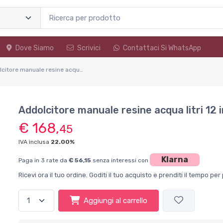
Dove Siamo
Scrivici
Contattaci Si WhatsApp
Addolcitore manuale resine acqua litri 12 inox depuratore calcare RS0019
Addolcitore manuale resine acqua litri 12
€ 168,
45
IVA inclusa
22.00%
Klarna
Paga in 3 rate da
€ 56,15
senza interessi con
Ricevi ora il tuo ordine. Goditi il tuo acquisto e prenditi il tempo p
Aggiungi al carrello