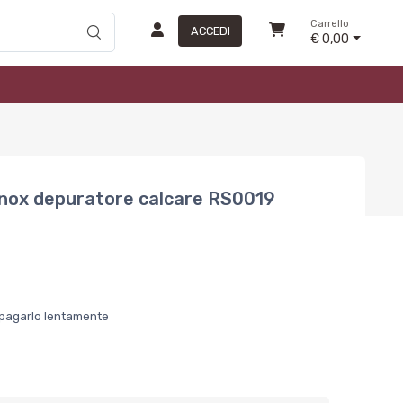
Carrello
ACCEDI
€ 0,00
 inox depuratore calcare RS0019
er pagarlo lentamente